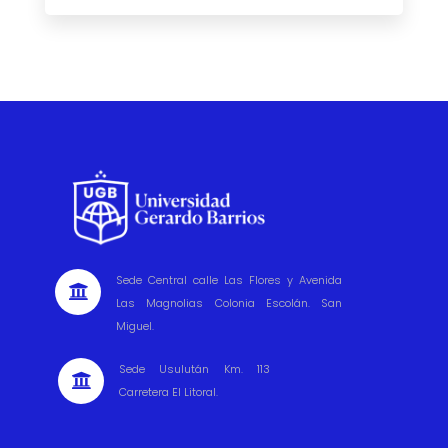
Sede Central calle Las Flores y Avenida

Las Magnolias Colonia Escolán. San
Miguel.
Sede Usulután Km. 113

Carretera El Litoral.