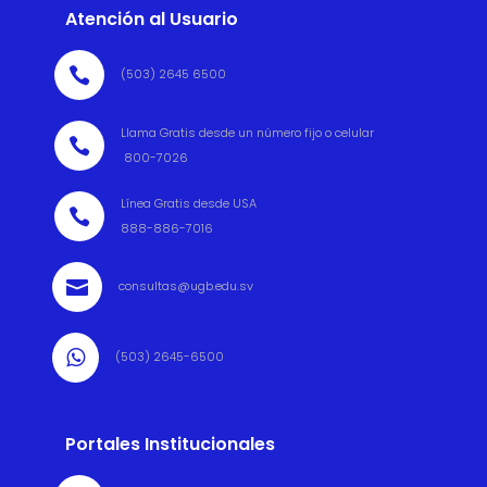
Atención al Usuario

(503) 2645 6500
Llama Gratis desde un número fijo o celular

800-7026
Línea Gratis desde USA

888-886-7016

consultas@ugb.edu.sv

(503) 2645-6500
Portales Institucionales