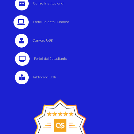

Correo Institucional

Portal Talento Humano

Canvas UGB

Portal del Estudiante

Biblioteca UGB