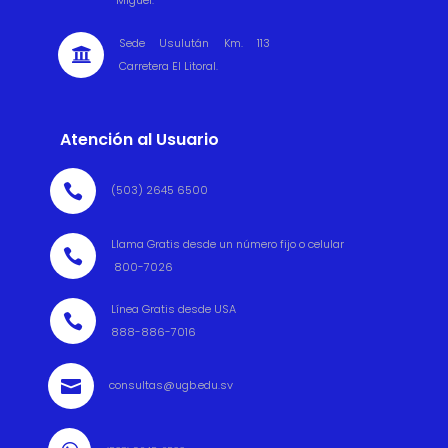
Sede Usulután Km. 113

Carretera El Litoral.
Atención al Usuario

(503) 2645 6500
Llama Gratis desde un número fijo o celular

800-7026
Línea Gratis desde USA

888-886-7016

consultas@ugb.edu.sv