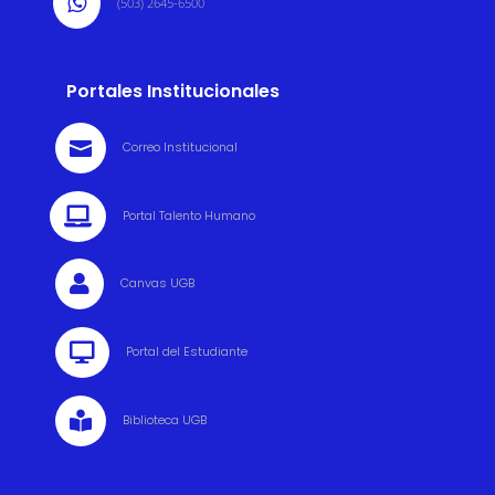

(503) 2645-6500
Portales Institucionales

Correo Institucional

Portal Talento Humano

Canvas UGB

Portal del Estudiante

Biblioteca UGB