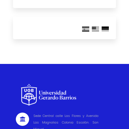
Sede Central calle Las Flores y Avenida

Las Magnolias Colonia Escolán. San
Miguel.