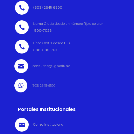

(503) 2645 6500
Llama Gratis desde un número fijo o celular

800-7026
Línea Gratis desde USA

888-886-7016

consultas@ugb.edu.sv

(503) 2645-6500
Portales Institucionales

Correo Institucional