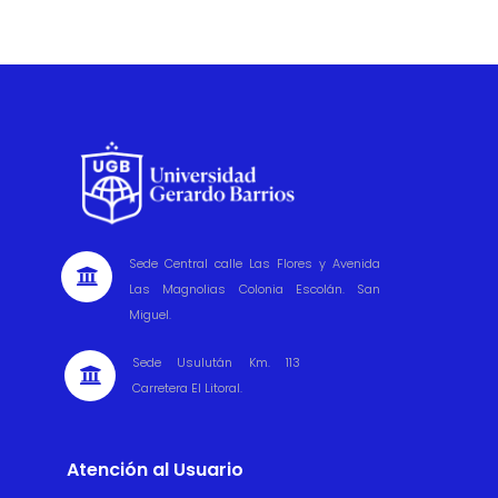
Sede Central calle Las Flores y Avenida

Las Magnolias Colonia Escolán. San
Miguel.
Sede Usulután Km. 113

Carretera El Litoral.
Atención al Usuario