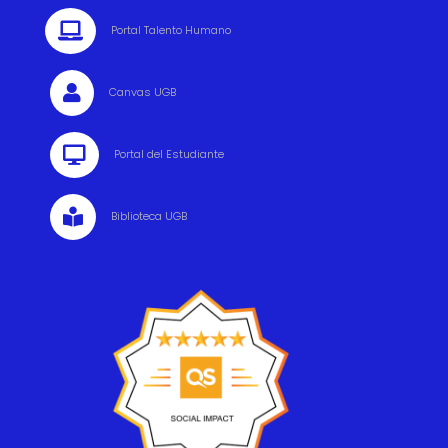

Portal Talento Humano

Canvas UGB

Portal del Estudiante

Biblioteca UGB