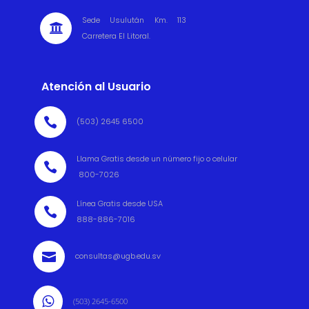
Sede Usulután Km. 113

Carretera El Litoral.
Atención al Usuario

(503) 2645 6500
Llama Gratis desde un número fijo o celular

800-7026
Línea Gratis desde USA

888-886-7016

consultas@ugb.edu.sv

(503) 2645-6500