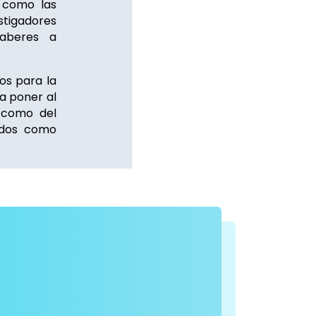
í como las
igadores
saberes a
os para la
ca poner al
 como del
ados como