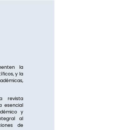
menten la
ficos, y la
cadémicas,
 revista
a esencial
adémico y
tegral al
ciones de