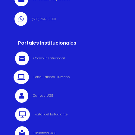

(503) 2645-6500
Portales Institucionales

Correo Institucional

Portal Talento Humano

Canvas UGB

Portal del Estudiante

Biblioteca UGB