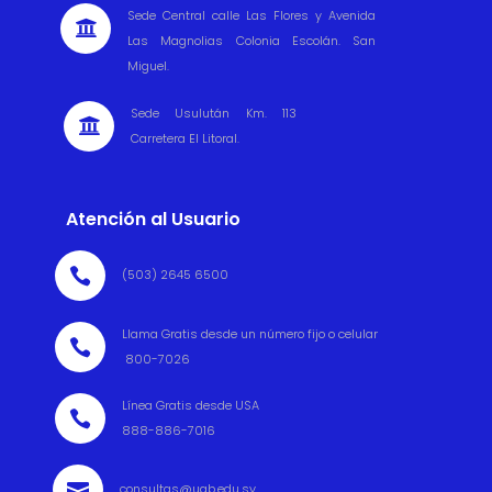
Sede Central calle Las Flores y Avenida

Las Magnolias Colonia Escolán. San
Miguel.
Sede Usulután Km. 113

Carretera El Litoral.
Atención al Usuario

(503) 2645 6500
Llama Gratis desde un número fijo o celular

800-7026
Línea Gratis desde USA

888-886-7016

consultas@ugb.edu.sv