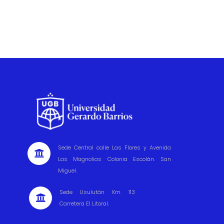
Sede Central calle Las Flores y Avenida

Las Magnolias Colonia Escolán. San
Miguel.
Sede Usulután Km. 113

Carretera El Litoral.