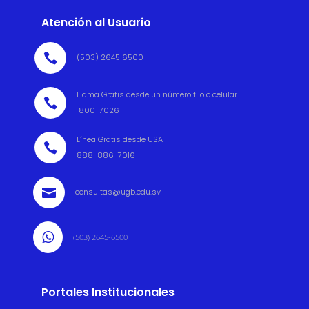
Atención al Usuario

(503) 2645 6500
Llama Gratis desde un número fijo o celular

800-7026
Línea Gratis desde USA

888-886-7016

consultas@ugb.edu.sv

(503) 2645-6500
Portales Institucionales