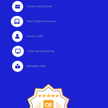

Correo Institucional

Portal Talento Humano

Canvas UGB

Portal del Estudiante

Biblioteca UGB