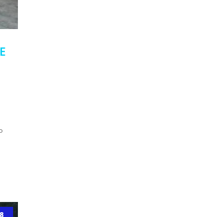
E
o
8