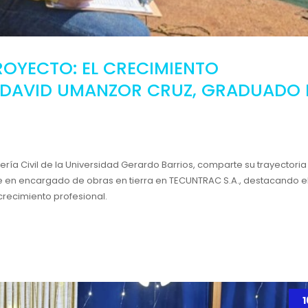
PROYECTO: EL CRECIMIENTO
 DAVID UMANZOR CRUZ, GRADUADO 
ía Civil de la Universidad Gerardo Barrios, comparte su trayectoria
se en encargado de obras en tierra en TECUNTRAC S.A., destacando e
crecimiento profesional.
1