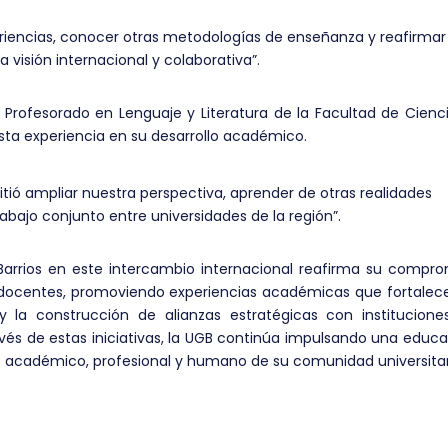
riencias, conocer otras metodologías de enseñanza y reafirmar 
isión internacional y colaborativa”.
l Profesorado en Lenguaje y Literatura de la Facultad de Cienc
sta experiencia en su desarrollo académico.
itió ampliar nuestra perspectiva, aprender de otras realidades
rabajo conjunto entre universidades de la región”.
 Barrios en este intercambio internacional reafirma su compr
y docentes, promoviendo experiencias académicas que fortalec
 y la construcción de alianzas estratégicas con institucione
vés de estas iniciativas, la UGB continúa impulsando una educ
llo académico, profesional y humano de su comunidad universitar