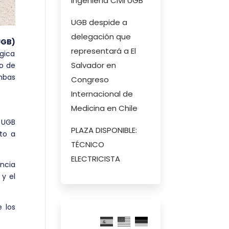
Ingeniería Civil UGB
UGB despide a
delegación que
UGB)
representará a El
gica
Salvador en
io de
mbas
Congreso
Internacional de
Medicina en Chile
a UGB
PLAZA DISPONIBLE:
nto a
TÉCNICO
ELECTRICISTA
ncia
 y el
e los