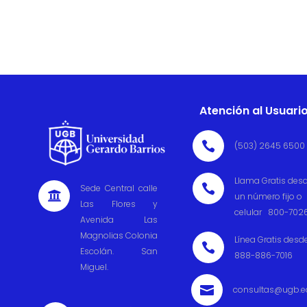
Atención al Usuari

(503) 2645 6500
Llama Gratis des

Sede Central calle

un número fijo o
Las Flores y
celular 800-702
Avenida Las
Magnolias Colonia
Línea Gratis desd

Escolán. San
888-886-7016
Miguel.

consultas@ugb.e