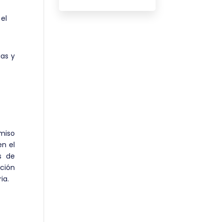
el
ias y
omiso
en el
s de
ación
ia.