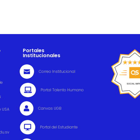
o
Portales
Institucionales

Correo Institucional
de

Portal Talento Humano
6

Canvas UGB
e USA

Portal del Estudiante
du.sv