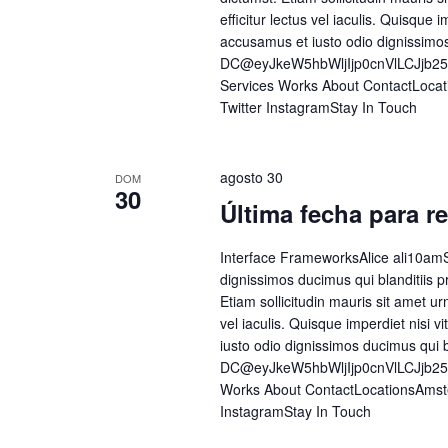
efficitur lectus vel iaculis. Quisque
accusamus et iusto odio dignissimo
DC@eyJkeW5hbWljIjp0cnVlLCJjb2
Services Works About ContactLoca
Twitter InstagramStay In Touch
agosto 30
DOM
30
Última fecha para re
Interface FrameworksAlice ali10amS
dignissimos ducimus qui blanditiis p
Etiam sollicitudin mauris sit amet urn
vel iaculis. Quisque imperdiet nisi
iusto odio dignissimos ducimus qui 
DC@eyJkeW5hbWljIjp0cnVlLCJjb2
Works About ContactLocationsAmst
InstagramStay In Touch