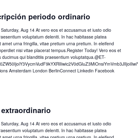
cripción periodo ordinario
 Saturday, Aug 14 At vero eos et accusamus et iusto odio
raesentium voluptatum deleniti. In hac habitasse platea
t amet urna fringilla, vitae pretium urna pretium. In eleifend
 imperdiet nisi vitae placerat tempus.Register Today! Vero eos et
s ducimus qui blanditiis praesentium voluptatqua.@ET-
50ZW50IjoiY3VycmVudF9kYXRlIiwic2V0dGluZ3MiOnsiYmVmb3JlIjoiI
tions Amsterdam London BerlinConnect Linkedin Facebook
 extraordinario
 Saturday, Aug 14 At vero eos et accusamus et iusto odio
raesentium voluptatum deleniti. In hac habitasse platea
t amet urna fringilla, vitae pretium urna pretium. In eleifend