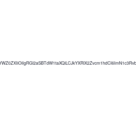
iwiYWZ0ZXIiOiIgRGl2aSBTdW1taXQiLCJkYXRlX2Zvcm1hdCI6ImN1c3R