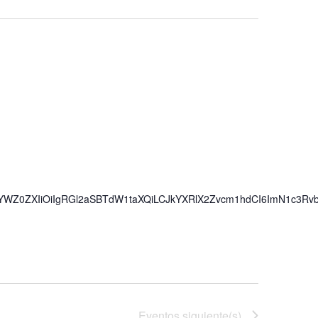
iwiYWZ0ZXIiOiIgRGl2aSBTdW1taXQiLCJkYXRlX2Zvcm1hdCI6ImN1c3Rv
Eventos
siguiente(s)