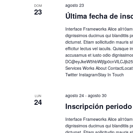
agosto 23
DOM
23
Última fecha de ins
Interface Frameworks Alice ali10am
dignissimos ducimus qui blanditiis p
dictumst. Etiam sollicitudin mauris si
efficitur lectus vel iaculis. Quisque
accusamus et iusto odio dignissimo
DC@eyJkeW5hbWljIjp0cnVlLCJjb2
Services Works About ContactLoca
Twitter InstagramStay In Touch
agosto 24
-
agosto 30
LUN
24
Inscripción periodo
Interface Frameworks Alice ali10am
dignissimos ducimus qui blanditiis p
dictumst. Etiam sollicitudin mauris si