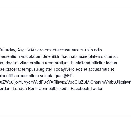
aturday, Aug 14At vero eos et accusamus et iusto odio
raesentium voluptatum deleniti.In hac habitasse platea dictumst.
a fringilla, vitae pretium urna pretium. In eleifend efficitur lectus
 vitae placerat tempus.Register Today!Vero eos et accusamus et
blanditiis praesentium voluptatqua.@ET-
50ZW50IjoiY3VycmVudF9kYXRlIiwic2V0dGluZ3MiOnsiYmVmb3JlIjoiI
erdam London BerlinConnectLinkedin Facebook Twitter