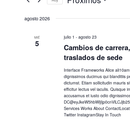
Selecciona
la
agosto 2026
fecha.
julio 1
-
agosto 23
MIÉ
5
Cambios de carrera,
traslados de sede
Interface Frameworks Alice ali10am
dignissimos ducimus qui blanditiis p
dictumst. Etiam sollicitudin mauris si
efficitur lectus vel iaculis. Quisque
accusamus et iusto odio dignissimo
DC@eyJkeW5hbWljIjp0cnVlLCJjb2
Services Works About ContactLoca
Twitter InstagramStay In Touch