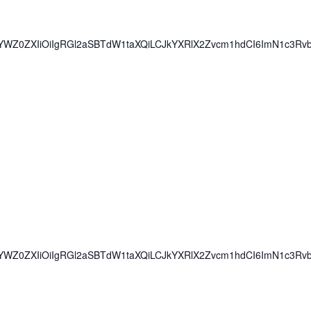
iwiYWZ0ZXIiOiIgRGl2aSBTdW1taXQiLCJkYXRlX2Zvcm1hdCI6ImN1c3R
iwiYWZ0ZXIiOiIgRGl2aSBTdW1taXQiLCJkYXRlX2Zvcm1hdCI6ImN1c3Rv