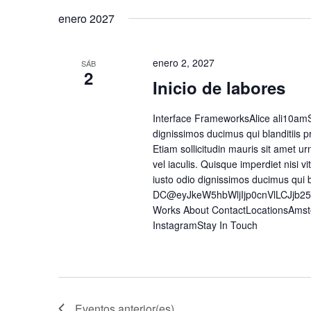
enero 2027
enero 2, 2027
SÁB
2
Inicio de labores
Interface FrameworksAlice ali10amS
dignissimos ducimus qui blanditiis p
Etiam sollicitudin mauris sit amet urn
vel iaculis. Quisque imperdiet nisi
iusto odio dignissimos ducimus qui 
DC@eyJkeW5hbWljIjp0cnVlLCJjb2
Works About ContactLocationsAmst
InstagramStay In Touch
Eventos
anterior(es)