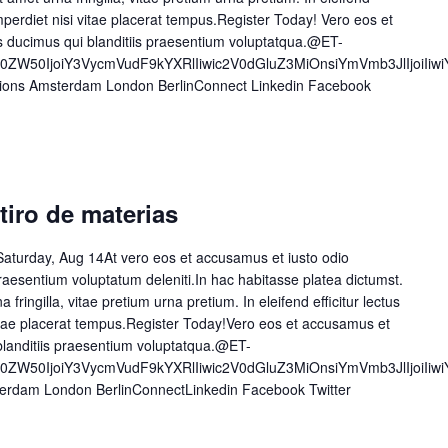
 imperdiet nisi vitae placerat tempus.Register Today! Vero eos et
s ducimus qui blanditiis praesentium voluptatqua.@ET-
50ZW50IjoiY3VycmVudF9kYXRlIiwic2V0dGluZ3MiOnsiYmVmb3JlIjoiI
tions Amsterdam London BerlinConnect Linkedin Facebook
tiro de materias
aturday, Aug 14At vero eos et accusamus et iusto odio
raesentium voluptatum deleniti.In hac habitasse platea dictumst.
a fringilla, vitae pretium urna pretium. In eleifend efficitur lectus
 vitae placerat tempus.Register Today!Vero eos et accusamus et
blanditiis praesentium voluptatqua.@ET-
50ZW50IjoiY3VycmVudF9kYXRlIiwic2V0dGluZ3MiOnsiYmVmb3JlIjoiI
erdam London BerlinConnectLinkedin Facebook Twitter