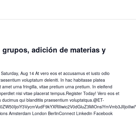
 grupos, adición de materias y
 Saturday, Aug 14 At vero eos et accusamus et iusto odio
raesentium voluptatum deleniti. In hac habitasse platea
t amet urna fringilla, vitae pretium urna pretium. In eleifend
 imperdiet nisi vitae placerat tempus.Register Today! Vero eos et
s ducimus qui blanditiis praesentium voluptatqua.@ET-
50ZW50IjoiY3VycmVudF9kYXRlIiwic2V0dGluZ3MiOnsiYmVmb3JlIjoiI
tions Amsterdam London BerlinConnect Linkedin Facebook