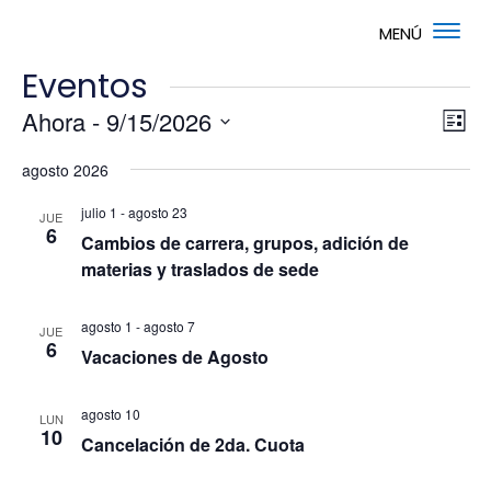
Eventos
Nav
Na
Ahora
 - 
9/15/2026
Lista
de
de
Selecciona
vis
vis
agosto 2026
la
de
fecha.
Ev
julio 1
-
agosto 23
JUE
6
Cambios de carrera, grupos, adición de
materias y traslados de sede
agosto 1
-
agosto 7
JUE
6
Vacaciones de Agosto
agosto 10
LUN
10
Cancelación de 2da. Cuota