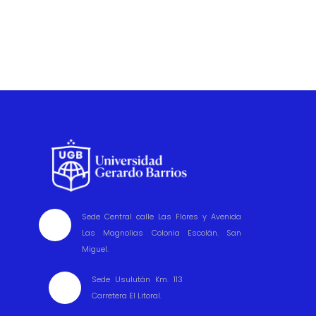
Sede Central calle Las Flores y Avenida

Las Magnolias Colonia Escolán. San
Miguel.
Sede Usulután Km. 113

Carretera El Litoral.