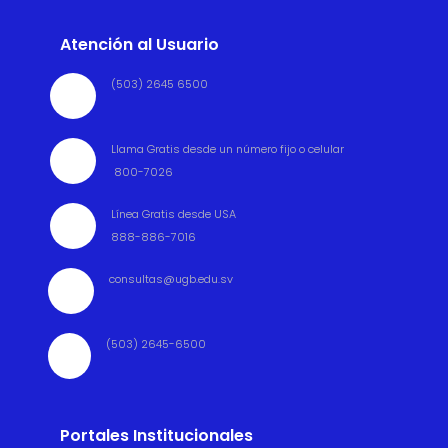
Atención al Usuario
(503) 2645 6500

Llama Gratis desde un número fijo o celular

800-7026
Línea Gratis desde USA

888-886-7016
consultas@ugb.edu.sv

(503) 2645-6500

Portales Institucionales