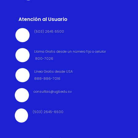
Atención al Usuario
(503) 2645 6500

Llama Gratis desde un número fijo o celular

800-7026
Línea Gratis desde USA

888-886-7016
consultas@ugb.edu.sv

(503) 2645-6500
