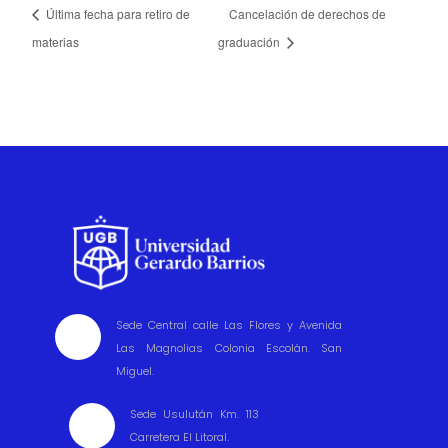
Última fecha para retiro de
Cancelación de derechos de
materias
graduación
Sede Central calle Las Flores y Avenida

Las Magnolias Colonia Escolán. San
Miguel.
Sede Usulután Km. 113

Carretera El Litoral.