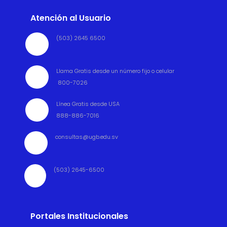
Atención al Usuario
(503) 2645 6500

Llama Gratis desde un número fijo o celular

800-7026
Línea Gratis desde USA

888-886-7016
consultas@ugb.edu.sv

(503) 2645-6500

Portales Institucionales