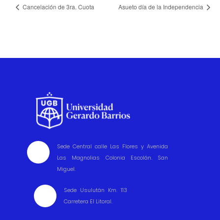
Cancelación de 3ra. Cuota
Asueto día de la Independencia
Sede Central calle Las Flores y Avenida

Las Magnolias Colonia Escolán. San
Miguel.
Sede Usulután Km. 113

Carretera El Litoral.