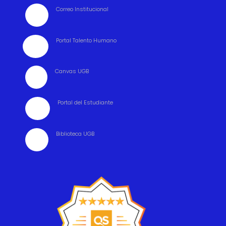
Correo Institucional

Portal Talento Humano

Canvas UGB

Portal del Estudiante

Biblioteca UGB
