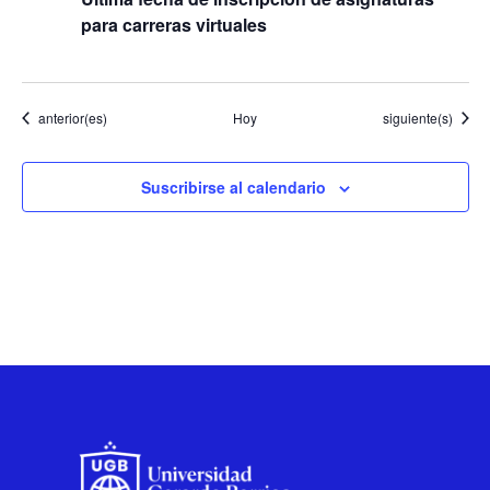
para carreras virtuales
Eventos
Eventos
anterior(es)
Hoy
siguiente(s)
Suscribirse al calendario