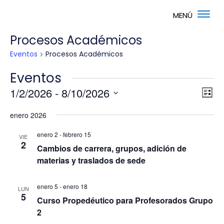
Procesos Académicos
Eventos
Procesos Académicos
Eventos
Nav
Na
1/2/2026
 - 
8/10/2026
Lista
de
de
Selecciona
vis
vis
enero 2026
la
de
fecha.
Ev
enero 2
-
febrero 15
VIE
2
Cambios de carrera, grupos, adición de
materias y traslados de sede
enero 5
-
enero 18
LUN
5
Curso Propedéutico para Profesorados Grupo
2