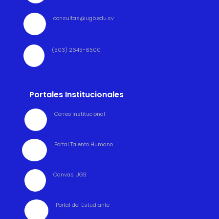
consultas@ugb.edu.sv

(503) 2645-6500

Portales Institucionales
Correo Institucional

Portal Talento Humano

Canvas UGB

Portal del Estudiante
