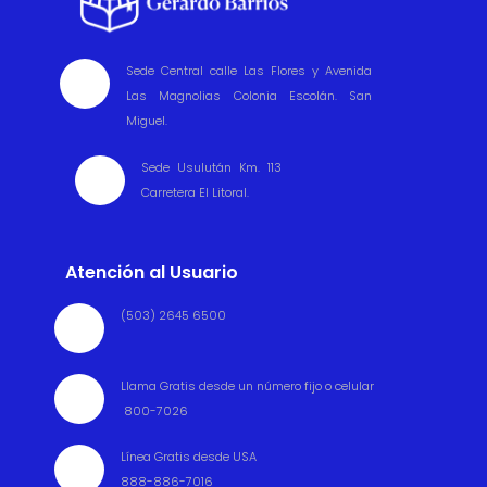
Sede Central calle Las Flores y Avenida

Las Magnolias Colonia Escolán. San
Miguel.
Sede Usulután Km. 113

Carretera El Litoral.
Atención al Usuario
(503) 2645 6500

Llama Gratis desde un número fijo o celular

800-7026
Línea Gratis desde USA

888-886-7016