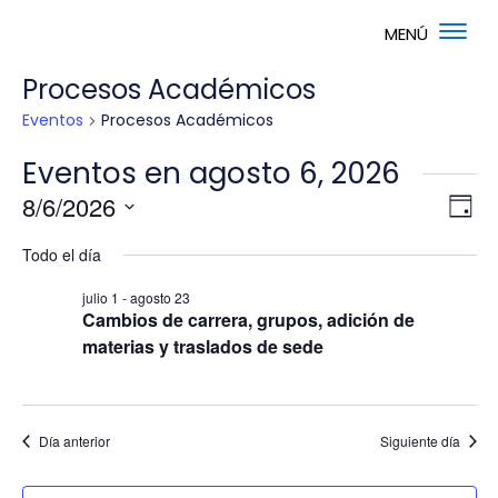
Procesos Académicos
Eventos
Procesos Académicos
Eventos en agosto 6, 2026
Nav
Na
8/6/2026
Día
de
de
Selecciona
vis
vis
Todo el día
la
de
fecha.
Ev
julio 1
-
agosto 23
Cambios de carrera, grupos, adición de
materias y traslados de sede
Día anterior
Siguiente día