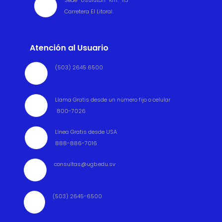
Sede Usulután Km. 113

Carretera El Litoral.
Atención al Usuario
(503) 2645 6500

Llama Gratis desde un número fijo o celular

800-7026
Línea Gratis desde USA

888-886-7016
consultas@ugb.edu.sv

(503) 2645-6500
