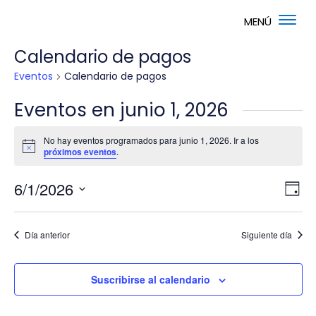
Calendario de pagos
Eventos
Calendario de pagos
Eventos en junio 1, 2026
No hay eventos programados para junio 1, 2026. Ir a los
Aviso
próximos eventos
.
Nav
Na
6/1/2026
Día
de
de
Selecciona
vis
vis
la
de
Día anterior
Siguiente día
fecha.
Ev
Suscribirse al calendario