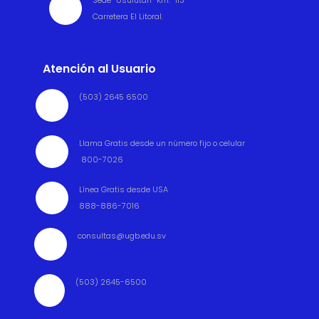
Sede Usulután Km. 113

Carretera El Litoral.
Atención al Usuario
(503) 2645 6500

Llama Gratis desde un número fijo o celular

800-7026
Línea Gratis desde USA

888-886-7016
consultas@ugb.edu.sv

(503) 2645-6500
