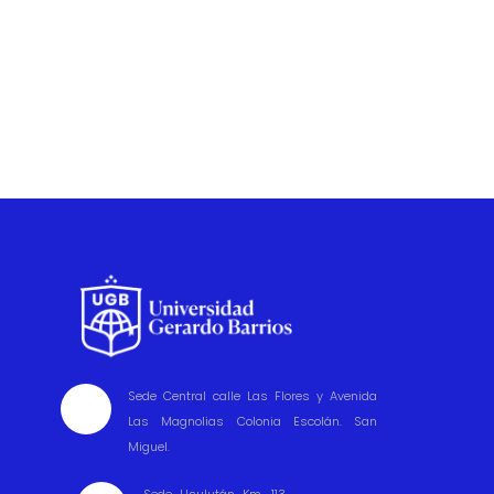
Sede Central calle Las Flores y Avenida

Las Magnolias Colonia Escolán. San
Miguel.