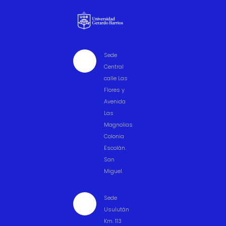
Sede

Central
calle Las
Flores y
Avenida
Las
Magnolias
Colonia
Escolán.
San
Miguel.
Sede

Usulután
Km. 113