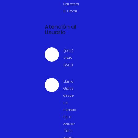
Carretera
El Litoral.
Atención al
Usuario
(503)

2645
6500
Llama

Gratis
desde
un
número
fijo o
celular
800-