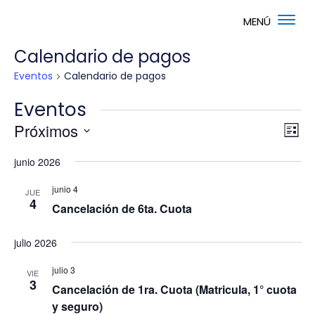
Calendario de pagos
Eventos
Calendario de pagos
Eventos
Nav
Na
Próximos
Lista
de
de
Selecciona
vis
vis
junio 2026
la
de
fecha.
Ev
junio 4
JUE
4
Cancelación de 6ta. Cuota
julio 2026
julio 3
VIE
3
Cancelación de 1ra. Cuota (Matricula, 1° cuota
y seguro)