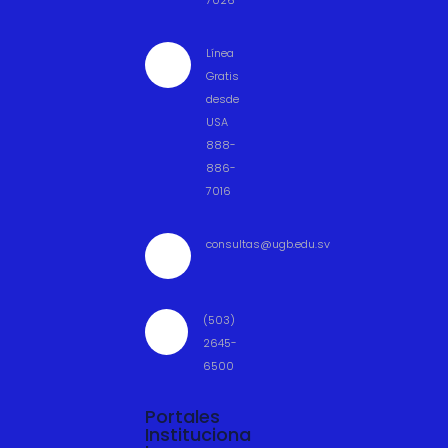
7026
Línea

Gratis
desde
USA
888-
886-
7016
consultas@ugb.edu.sv

(503)

2645-
6500
Portales
Instituciona