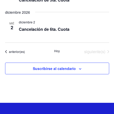
diciembre 2026
diciembre 2
MIÉ
2
Cancelación de 6ta. Cuota
Eventos
Hoy
siguiente(s)
Eventos
anterior(es)
Suscribirse al calendario