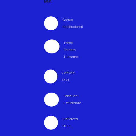
les
Correo

Institucional
Portal

Talento
Humano
Canvas

UGB
Portal del

Estudiante
Biblioteca

UGB