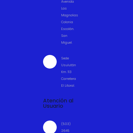
Avenida
Las
Magnolias
Colonia
Escolán.
San
Miguel.
Sede

Usulután
Km. 113
Carretera
El Litoral.
Atención al
Usuario
(503)

2645