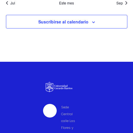
Jul
Este mes
Sep
Suscribirse al calendario
Sede

Central
calle Las
Flores y