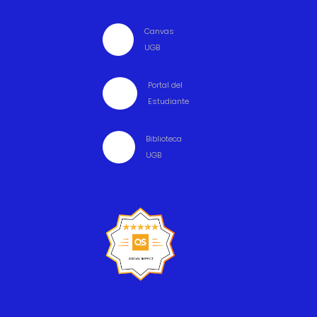
Canvas

UGB
Portal del

Estudiante
Biblioteca

UGB