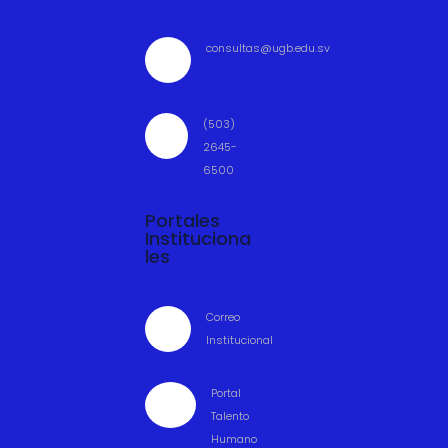
consultas@ugb.edu.sv

(503)

2645-
6500
Portales
Instituciona
les
Correo

Institucional
Portal

Talento
Humano