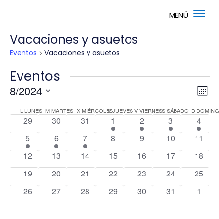
Vacaciones y asuetos
Eventos
Vacaciones y asuetos
Eventos
Nav
Na
8/2024
Mes
de
de
Selecciona
vis
Calendario
vis
L
LUNES
M
MARTES
X
MIÉRCOLES
J
JUEVES
V
VIERNES
S
SÁBADO
D
DOMIN
la
de
0
0
0
1
1
1
1
29
30
31
1
2
3
4
de
fecha.
Ev
eventos
eventos
eventos
evento
evento
evento
event
Eventos
1
1
1
0
0
0
0
5
6
7
8
9
10
11
evento
evento
evento
eventos
eventos
eventos
evento
0
0
0
0
0
0
0
12
13
14
15
16
17
18
eventos
eventos
eventos
eventos
eventos
eventos
evento
0
0
0
0
0
0
0
19
20
21
22
23
24
25
eventos
eventos
eventos
eventos
eventos
eventos
evento
0
0
0
0
0
0
0
26
27
28
29
30
31
1
eventos
eventos
eventos
eventos
eventos
eventos
event