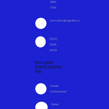
886-
7016
consultas@ugb.edu.sv

(503)

2645-
6500
Portales
Instituciona
les
Correo

Institucional
Portal
