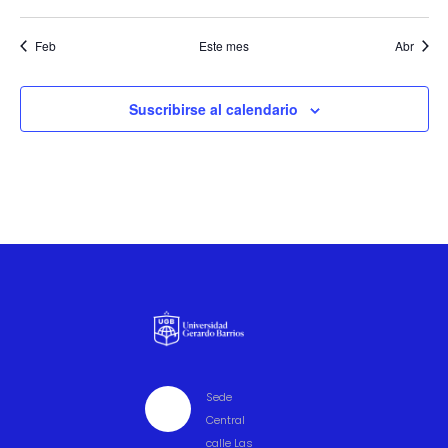
eventos
eventos
eventos
eventos
eventos
eventos
event
Feb
Este mes
Abr
Suscribirse al calendario
Sede

Central
calle Las