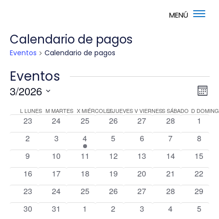
Calendario de pagos
Eventos
Calendario de pagos
Eventos
Nav
Na
3/2026
Mes
de
de
Selecciona
vis
Calendario
vis
L
LUNES
M
MARTES
X
MIÉRCOLES
J
JUEVES
V
VIERNES
S
SÁBADO
D
DOMIN
la
de
0
0
0
0
0
0
0
23
24
25
26
27
28
1
de
fecha.
Ev
eventos
eventos
eventos
eventos
eventos
eventos
event
Eventos
0
0
1
0
0
0
0
2
3
4
5
6
7
8
eventos
eventos
evento
eventos
eventos
eventos
event
0
0
0
0
0
0
0
9
10
11
12
13
14
15
eventos
eventos
eventos
eventos
eventos
eventos
evento
0
0
0
0
0
0
0
16
17
18
19
20
21
22
eventos
eventos
eventos
eventos
eventos
eventos
evento
0
0
0
0
0
0
0
23
24
25
26
27
28
29
eventos
eventos
eventos
eventos
eventos
eventos
evento
0
0
0
0
0
0
0
30
31
1
2
3
4
5