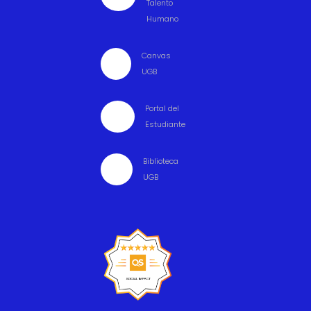
Talento
Humano
Canvas

UGB
Portal del

Estudiante
Biblioteca

UGB