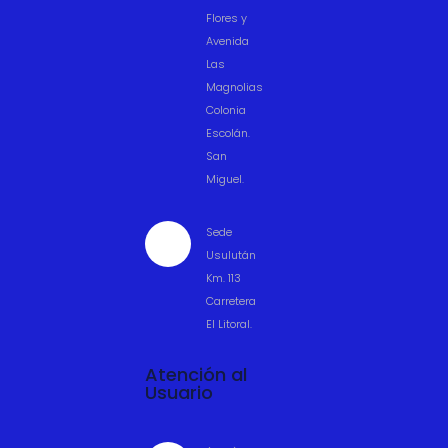
Flores y
Avenida
Las
Magnolias
Colonia
Escolán.
San
Miguel.
Sede

Usulután
Km. 113
Carretera
El Litoral.
Atención al
Usuario