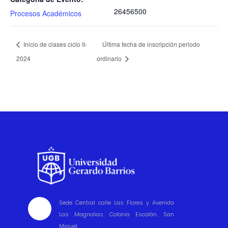
26456500
Procesos Académicos
Inicio de clases ciclo II-
Última fecha de inscripción periodo
2024
ordinario
Sede Central calle Las Flores y Avenida

Las Magnolias Colonia Escolán. San
Miguel.