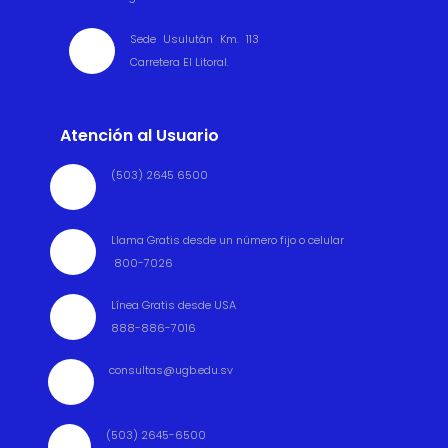
Sede Usulután Km. 113

Carretera El Litoral.
Atención al Usuario
(503) 2645 6500

Llama Gratis desde un número fijo o celular

800-7026
Línea Gratis desde USA

888-886-7016
consultas@ugb.edu.sv

(503) 2645-6500
