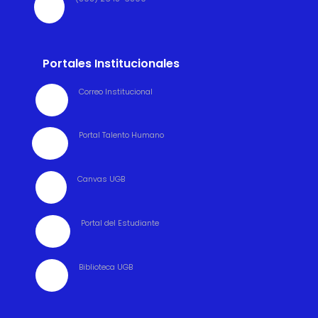

Portales Institucionales
Correo Institucional

Portal Talento Humano

Canvas UGB

Portal del Estudiante

Biblioteca UGB
