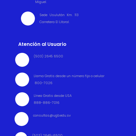
Miguel.
Sede Usulután Km. 113

Carretera El Litoral.
Atención al Usuario
(503) 2645 6500

Llama Gratis desde un número fijo o celular

800-7026
Línea Gratis desde USA

888-886-7016
consultas@ugb.edu.sv

(503) 2645-6500