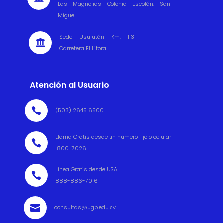
Las Magnolias Colonia Escolán. San
Miguel.
Sede Usulután Km. 113

Carretera El Litoral.
Atención al Usuario

(503) 2645 6500
Llama Gratis desde un número fijo o celular

800-7026
Línea Gratis desde USA

888-886-7016

consultas@ugb.edu.sv