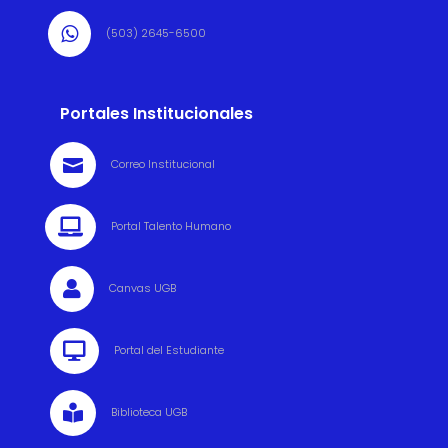

(503) 2645-6500
Portales Institucionales

Correo Institucional

Portal Talento Humano

Canvas UGB

Portal del Estudiante

Biblioteca UGB