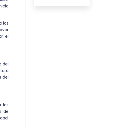
nicio
a los
mover
ar el
o del
itará
s del
 los
os de
idad,