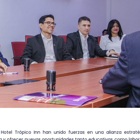
 Hotel Trópico Inn han unido fuerzas en una alianza estraté
a y ofrecer nuevas oportunidades tanto educativas como labor