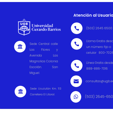
Atención al Usuari

(503) 2645 6500
Llama Gratis des

Sede Central calle

un número fijo o
Las Flores y
celular 800-702
Avenida Las
Magnolias Colonia
Línea Gratis desd

Escolán. San
888-886-7016
Miguel.

consultas@ugb.e
Sede Usulután Km. 113

Carretera El Litoral.
(503) 2645-65
