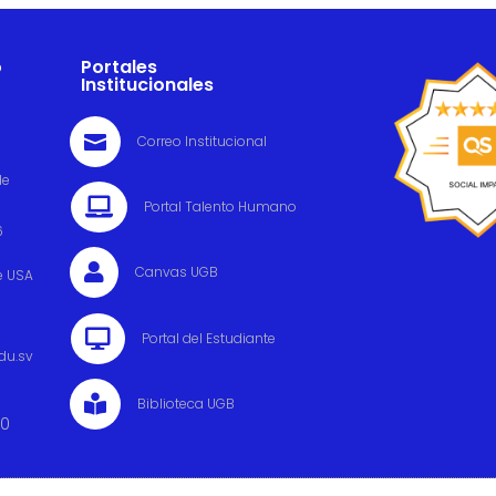
o
Portales
Institucionales

Correo Institucional
de

Portal Talento Humano
6

Canvas UGB
e USA

Portal del Estudiante
du.sv

Biblioteca UGB
00