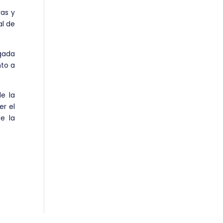
vas y
al de
gada
to a
de la
r el
e la