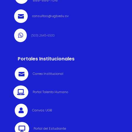
888-886-7016

consultas@ugb.edu.sv

(503) 2645-6500
Portales Institucionales

Correo Institucional

Portal Talento Humano

Canvas UGB

Portal del Estudiante