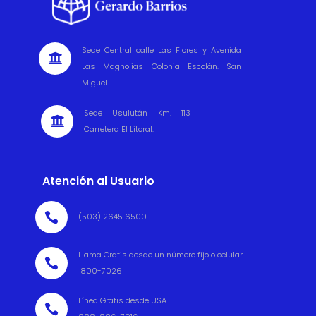
Sede Central calle Las Flores y Avenida

Las Magnolias Colonia Escolán. San
Miguel.
Sede Usulután Km. 113

Carretera El Litoral.
Atención al Usuario

(503) 2645 6500
Llama Gratis desde un número fijo o celular

800-7026
Línea Gratis desde USA
