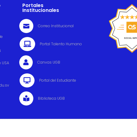
o
Portales
Institucionales

Correo Institucional
de

Portal Talento Humano
6

Canvas UGB
e USA

Portal del Estudiante
du.sv

Biblioteca UGB