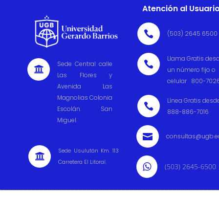
Atención al Usuari

(503) 2645 6500
Llama Gratis des

Sede Central calle

un número fijo o
Las Flores y
celular 800-702
Avenida Las
Magnolias Colonia
Línea Gratis desd

Escolán. San
888-886-7016
Miguel.

consultas@ugb.e
Sede Usulután Km. 113

Carretera El Litoral.

(503) 2645-6500