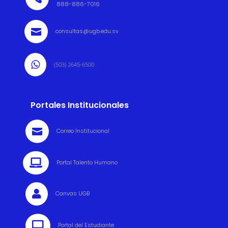
888-886-7016

consultas@ugb.edu.sv

(503) 2645-6500
Portales Institucionales

Correo Institucional

Portal Talento Humano

Canvas UGB

Portal del Estudiante