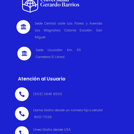
Sede Central calle Las Flores y Avenida

Las Magnolias Colonia Escolán. San
Miguel.
Sede Usulután Km. 113

Carretera El Litoral.
Atención al Usuario

(503) 2645 6500
Llama Gratis desde un número fijo o celular

800-7026
Línea Gratis desde USA
