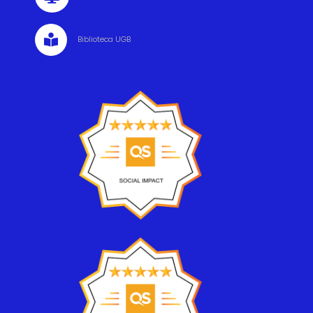

Biblioteca UGB