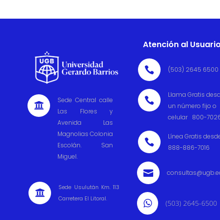
Atención al Usuari

(503) 2645 6500
Llama Gratis des

Sede Central calle

un número fijo o
Las Flores y
celular 800-702
Avenida Las
Magnolias Colonia
Línea Gratis desd

Escolán. San
888-886-7016
Miguel.

consultas@ugb.e
Sede Usulután Km. 113

Carretera El Litoral.

(503) 2645-6500