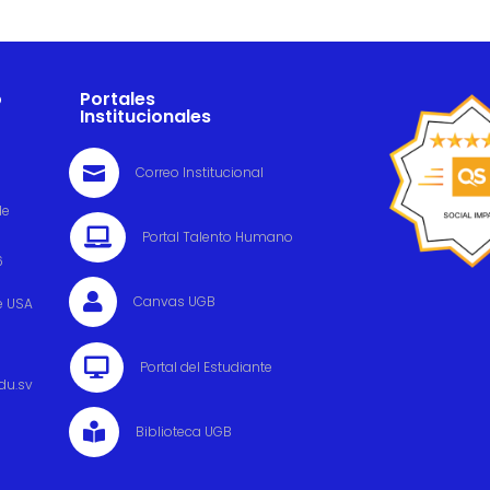
o
Portales
Institucionales

Correo Institucional
de

Portal Talento Humano
6

Canvas UGB
e USA

Portal del Estudiante
du.sv

Biblioteca UGB