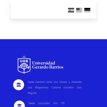
Sede Central calle Las Flores y Avenida

Las Magnolias Colonia Escolán. San
Miguel.
Sede Usulután Km. 113
