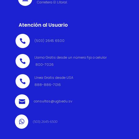
Carretera El Litoral.
Atención al Usuario

(503) 2645 6500
Llama Gratis desde un número fijo o celular

800-7026
Línea Gratis desde USA

888-886-7016

consultas@ugb.edu.sv

(503) 2645-6500