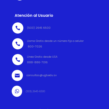
Atención al Usuario

(503) 2645 6500
Llama Gratis desde un número fijo o celular

800-7026
Línea Gratis desde USA

888-886-7016

consultas@ugb.edu.sv

(503) 2645-6500