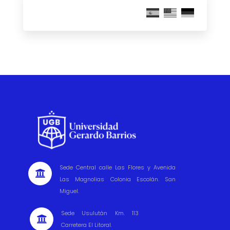
Sede Central calle Las Flores y Avenida

Las Magnolias Colonia Escolán. San
Miguel.
Sede Usulután Km. 113

Carretera El Litoral.