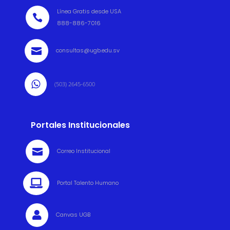
Línea Gratis desde USA

888-886-7016

consultas@ugb.edu.sv

(503) 2645-6500
Portales Institucionales

Correo Institucional

Portal Talento Humano

Canvas UGB