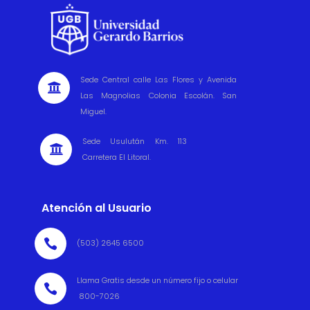
Sede Central calle Las Flores y Avenida

Las Magnolias Colonia Escolán. San
Miguel.
Sede Usulután Km. 113

Carretera El Litoral.
Atención al Usuario

(503) 2645 6500
Llama Gratis desde un número fijo o celular

800-7026