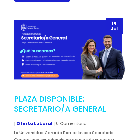
14
Jul
PLAZA DISPONIBLE:
SECRETARIO/A GENERAL
|
Oferta Laboral
| 0 Comentario
La Universidad Gerardo Barrios busca Secretaria
General con experiencia en educación superior y