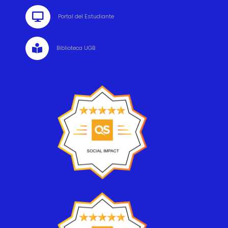

Portal del Estudiante

Biblioteca UGB