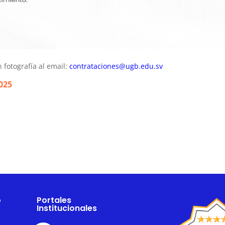
 fotografía al email:
contrataciones@ugb.edu.sv
2025
o
Portales
Institucionales