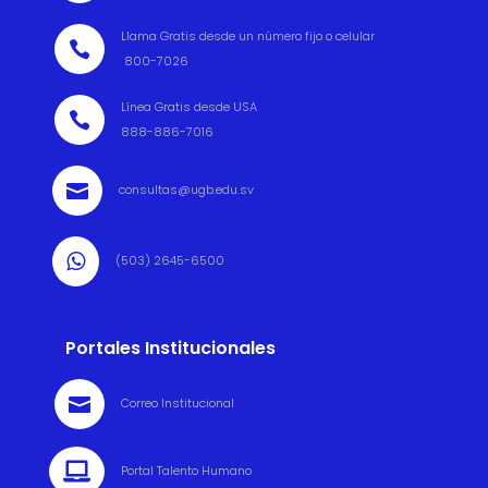
Llama Gratis desde un número fijo o celular

800-7026
Línea Gratis desde USA

888-886-7016

consultas@ugb.edu.sv

(503) 2645-6500
Portales Institucionales

Correo Institucional

Portal Talento Humano