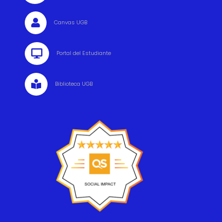

Canvas UGB

Portal del Estudiante

Biblioteca UGB