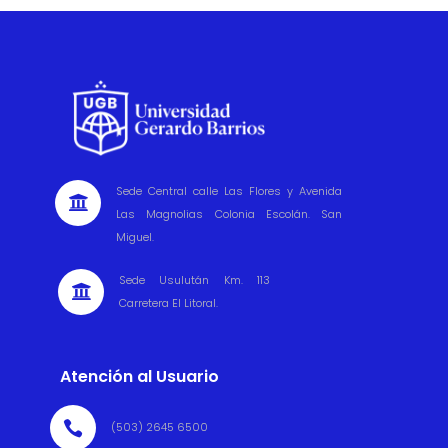
Sede Central calle Las Flores y Avenida

Las Magnolias Colonia Escolán. San
Miguel.
Sede Usulután Km. 113

Carretera El Litoral.
Atención al Usuario

(503) 2645 6500