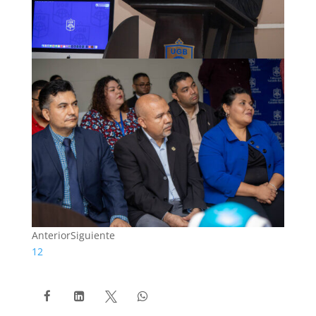
Anterior
Siguiente
1
2



