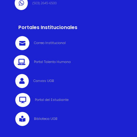

(503) 2645-6500
Portales Institucionales

Correo Institucional

Portal Talento Humano

Canvas UGB

Portal del Estudiante

Biblioteca UGB