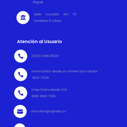
Miguel.
Sede Usulután Km. 113

Carretera El Litoral.
Atención al Usuario

(503) 2645 6500
Llama Gratis desde un número fijo o celular

800-7026
Línea Gratis desde USA

888-886-7016

consultas@ugb.edu.sv