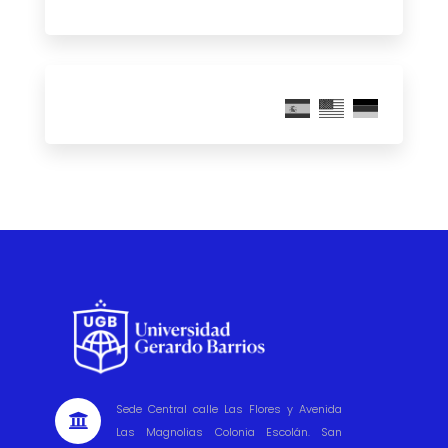
Sede Central calle Las Flores y Avenida

Las Magnolias Colonia Escolán. San