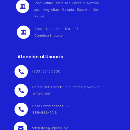
Sede Central calle Las Flores y Avenida

Las Magnolias Colonia Escolán. San
Miguel.
Sede Usulután Km. 113

Carretera El Litoral.
Atención al Usuario

(503) 2645 6500
Llama Gratis desde un número fijo o celular

800-7026
Línea Gratis desde USA

888-886-7016

consultas@ugb.edu.sv