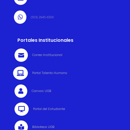

(503) 2645-6500
Portales Institucionales

Correo Institucional

Portal Talento Humano

Canvas UGB

Portal del Estudiante

Biblioteca UGB