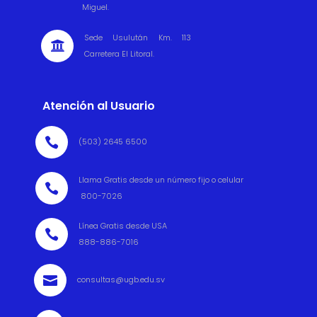
Miguel.
Sede Usulután Km. 113

Carretera El Litoral.
Atención al Usuario

(503) 2645 6500
Llama Gratis desde un número fijo o celular

800-7026
Línea Gratis desde USA

888-886-7016

consultas@ugb.edu.sv