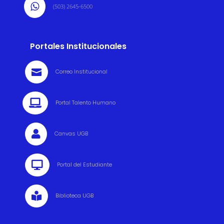

(503) 2645-6500
Portales Institucionales

Correo Institucional

Portal Talento Humano

Canvas UGB

Portal del Estudiante

Biblioteca UGB