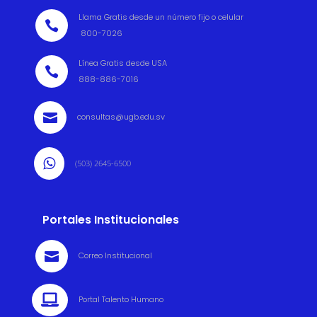
Llama Gratis desde un número fijo o celular

800-7026
Línea Gratis desde USA

888-886-7016

consultas@ugb.edu.sv

(503) 2645-6500
Portales Institucionales

Correo Institucional

Portal Talento Humano