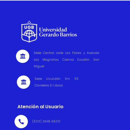
Sede Central calle Las Flores y Avenida

Las Magnolias Colonia Escolán. San
Miguel.
Sede Usulután Km. 113

Carretera El Litoral.
Atención al Usuario

(503) 2645 6500