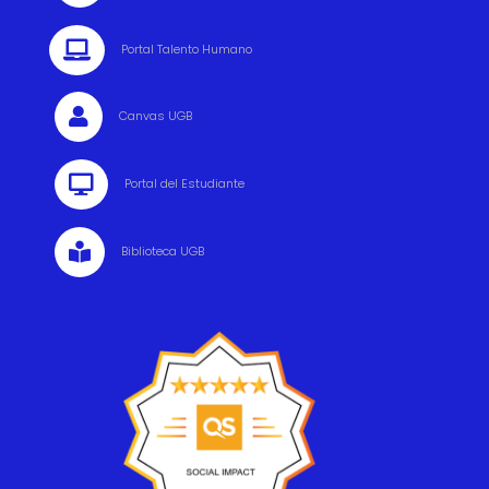

Portal Talento Humano

Canvas UGB

Portal del Estudiante

Biblioteca UGB