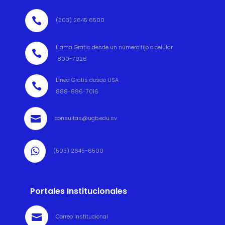

(503) 2645 6500
Llama Gratis desde un número fijo o celular

800-7026
Línea Gratis desde USA

888-886-7016

consultas@ugb.edu.sv

(503) 2645-6500
Portales Institucionales

Correo Institucional