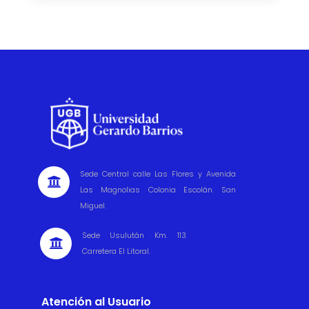
Sede Central calle Las Flores y Avenida

Las Magnolias Colonia Escolán. San
Miguel.
Sede Usulután Km. 113

Carretera El Litoral.
Atención al Usuario