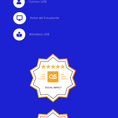

Canvas UGB

Portal del Estudiante

Biblioteca UGB