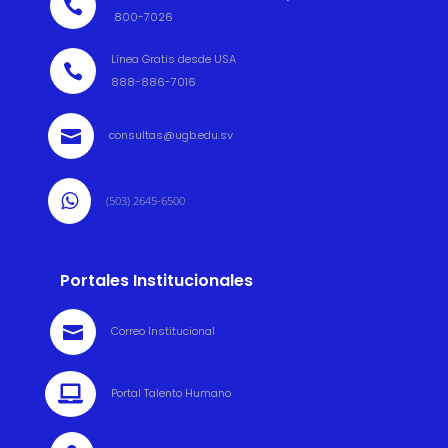

800-7026
Línea Gratis desde USA

888-886-7016

consultas@ugb.edu.sv

(503) 2645-6500
Portales Institucionales

Correo Institucional

Portal Talento Humano