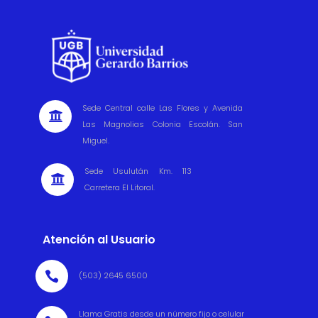
Sede Central calle Las Flores y Avenida

Las Magnolias Colonia Escolán. San
Miguel.
Sede Usulután Km. 113

Carretera El Litoral.
Atención al Usuario

(503) 2645 6500
Llama Gratis desde un número fijo o celular