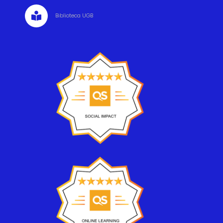

Biblioteca UGB