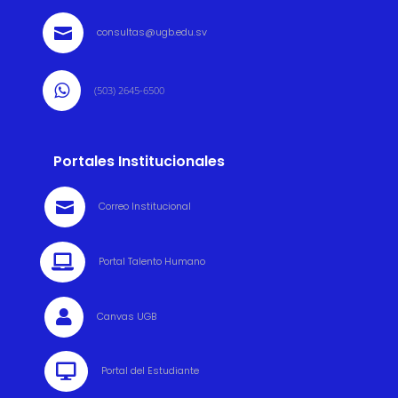

consultas@ugb.edu.sv

(503) 2645-6500
Portales Institucionales

Correo Institucional

Portal Talento Humano

Canvas UGB

Portal del Estudiante