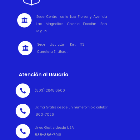
Sede Central calle Las Flores y Avenida

Las Magnolias Colonia Escolán. San
Miguel.
Sede Usulután Km. 113

Carretera El Litoral.
Atención al Usuario

(503) 2645 6500
Llama Gratis desde un número fijo o celular

800-7026
Línea Gratis desde USA

888-886-7016