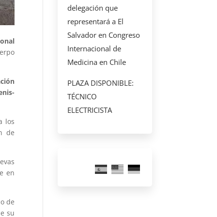
delegación que
representará a El
Salvador en Congreso
ional
Internacional de
uerpo
Medicina en Chile
ación
PLAZA DISPONIBLE:
enis-
TÉCNICO
ELECTRICISTA
a los
ón de
uevas
te en
co de
de su