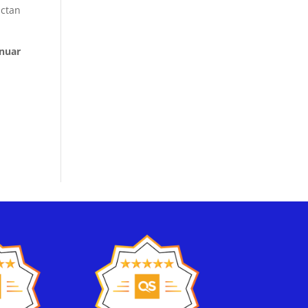
ctan
inuar