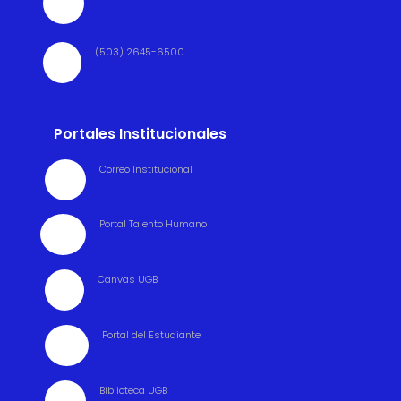

(503) 2645-6500

Portales Institucionales
Correo Institucional

Portal Talento Humano

Canvas UGB

Portal del Estudiante

Biblioteca UGB
