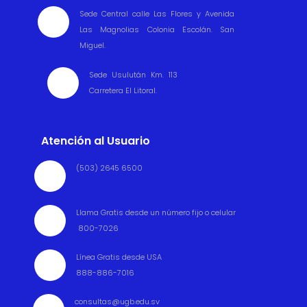
Sede Central calle Las Flores y Avenida

Las Magnolias Colonia Escolán. San
Miguel.
Sede Usulután Km. 113

Carretera El Litoral.
Atención al Usuario
(503) 2645 6500

Llama Gratis desde un número fijo o celular

800-7026
Línea Gratis desde USA

888-886-7016
consultas@ugb.edu.sv