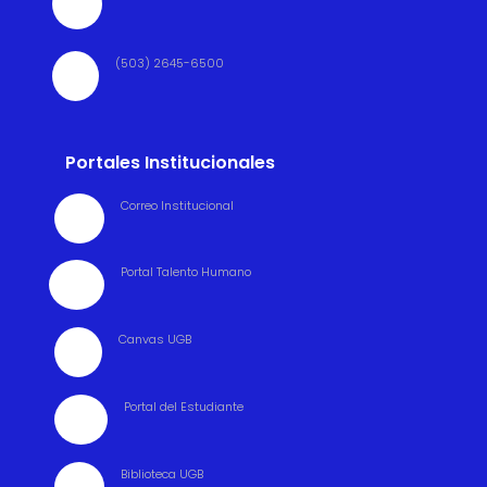

(503) 2645-6500

Portales Institucionales
Correo Institucional

Portal Talento Humano

Canvas UGB

Portal del Estudiante

Biblioteca UGB
