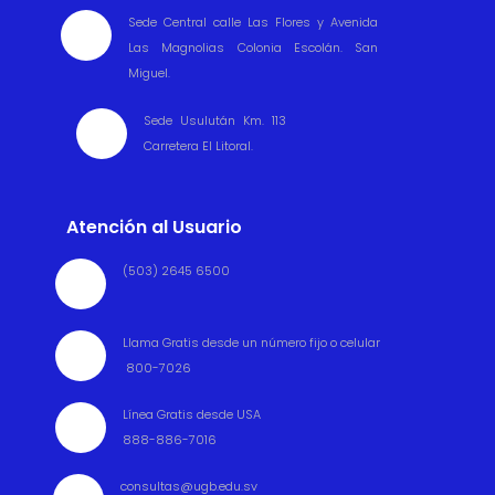
Sede Central calle Las Flores y Avenida

Las Magnolias Colonia Escolán. San
Miguel.
Sede Usulután Km. 113

Carretera El Litoral.
Atención al Usuario
(503) 2645 6500

Llama Gratis desde un número fijo o celular

800-7026
Línea Gratis desde USA

888-886-7016
consultas@ugb.edu.sv