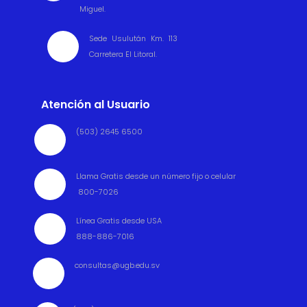
Miguel.
Sede Usulután Km. 113

Carretera El Litoral.
Atención al Usuario
(503) 2645 6500

Llama Gratis desde un número fijo o celular

800-7026
Línea Gratis desde USA

888-886-7016
consultas@ugb.edu.sv
