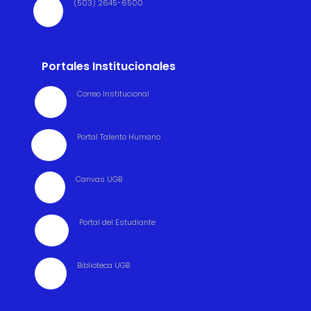
(503) 2645-6500

Portales Institucionales
Correo Institucional

Portal Talento Humano

Canvas UGB

Portal del Estudiante

Biblioteca UGB
