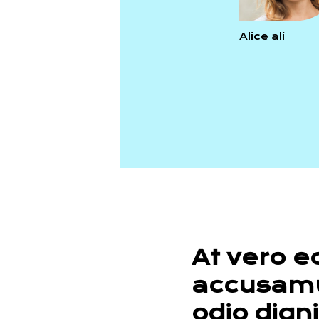
Alice ali
At vero e
accusamu
odio dign