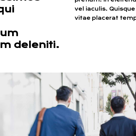
qui
vel iaculis. Quisque
vitae placerat tem
ium
m deleniti.