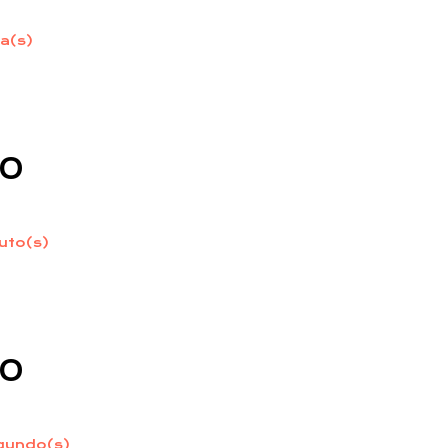
a(s)
:
0
uto(s)
:
0
gundo(s)