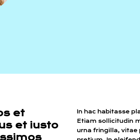
os et
In hac habitasse pl
Etiam sollicitudin 
s et iusto
urna fringilla, vita
issimos
pretium. In eleifend