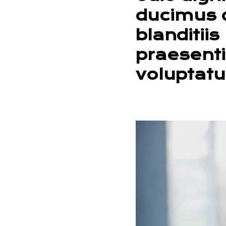
ducimus 
blanditiis
praesent
voluptatu