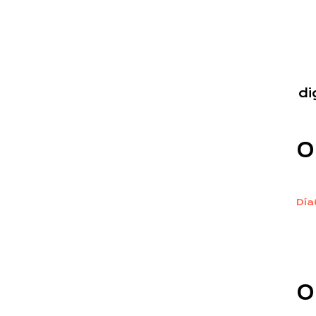
di
0
Día
0