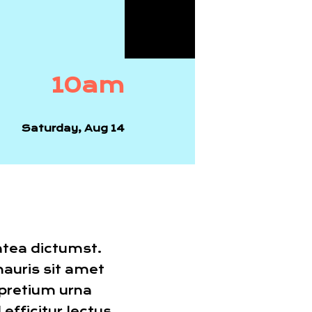
10am
Saturday, Aug 14
atea dictumst.
mauris sit amet
e pretium urna
 efficitur lectus