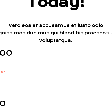
Today!
Vero eos et accusamus et iusto odio
gnissimos ducimus qui blanditiis praesent
voluptatqua.
00
(s)
:
0