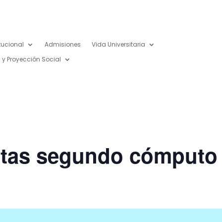
itucional
Admisiones
Vida Universitaria
 y Proyección Social
otas segundo cómputo