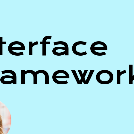
terface
ramewor