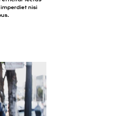
 imperdiet nisi
pus.