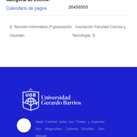
26456500
Calendario de pagos
Reunión informativa 2ª graduación
Inscripción Facultad Ciencia y
Usulután
Tecnología
Sede Central calle Las Flores y Avenida

Las Magnolias Colonia Escolán. San
Miguel.