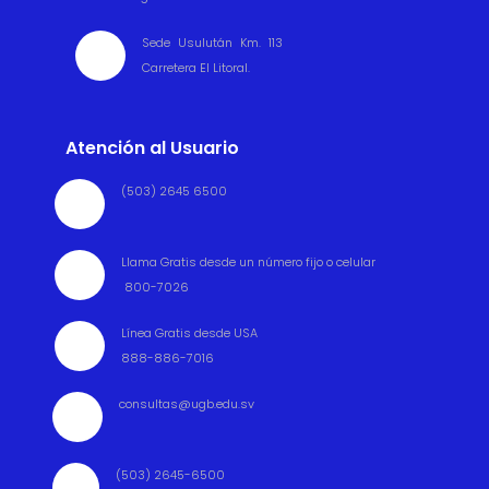
Sede Usulután Km. 113

Carretera El Litoral.
Atención al Usuario
(503) 2645 6500

Llama Gratis desde un número fijo o celular

800-7026
Línea Gratis desde USA

888-886-7016
consultas@ugb.edu.sv

(503) 2645-6500
