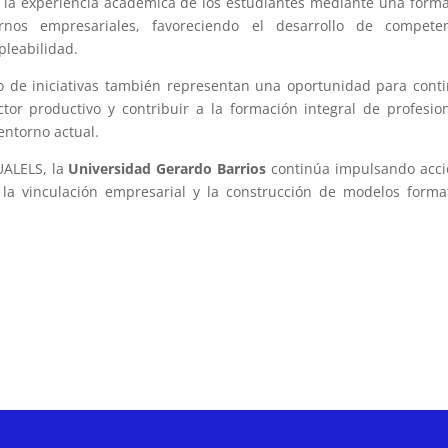
r la experiencia académica de los estudiantes mediante una form
rnos empresariales, favoreciendo el desarrollo de competen
pleabilidad.
po de iniciativas también representan una oportunidad para cont
ctor productivo y contribuir a la formación integral de profesio
entorno actual.
UALELS, la
Universidad Gerardo Barrios
continúa impulsando acci
, la vinculación empresarial y la construcción de modelos forma