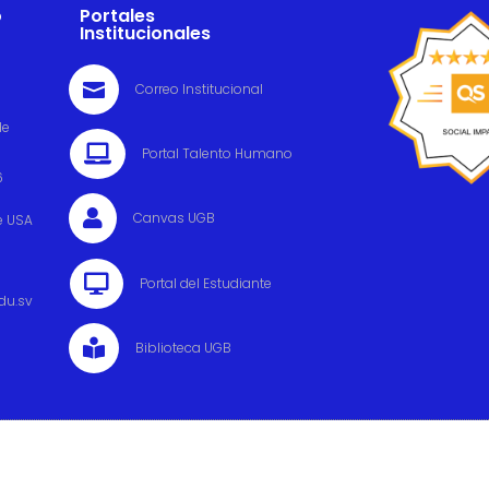
o
Portales
Institucionales

Correo Institucional
de

Portal Talento Humano
6

Canvas UGB
e USA

Portal del Estudiante
du.sv

Biblioteca UGB