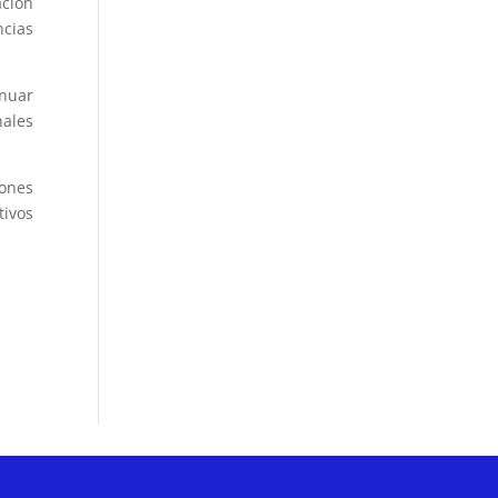
ación
cias
inuar
nales
ones
tivos