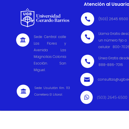
Atención al Usuari

(503) 2645 6500
Llama Gratis des

Sede Central calle

un número fijo o
Las Flores y
celular 800-702
Avenida Las
Magnolias Colonia
Línea Gratis desd

Escolán. San
888-886-7016
Miguel.

consultas@ugb.e
Sede Usulután Km. 113

Carretera El Litoral.

(503) 2645-6500