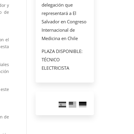
delegación que
dor y
io de
representará a El
Salvador en Congreso
Internacional de
Medicina en Chile
on el
uesta
PLAZA DISPONIBLE:
TÉCNICO
ales
ELECTRICISTA
ación
 este
ón de