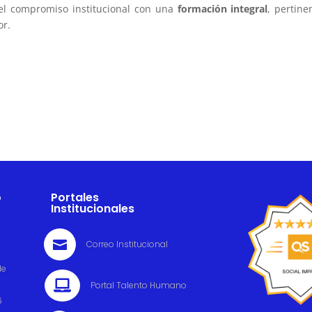
el compromiso institucional con una
formación integral
, pertine
or.
o
Portales
Institucionales

Correo Institucional
de

Portal Talento Humano
6