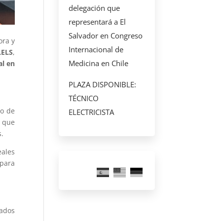
delegación que
representará a El
Salvador en Congreso
ora y
Internacional de
LELS
,
Medicina en Chile
al en
PLAZA DISPONIBLE:
TÉCNICO
co de
ELECTRICISTA
que
s.
eales
 para
iados