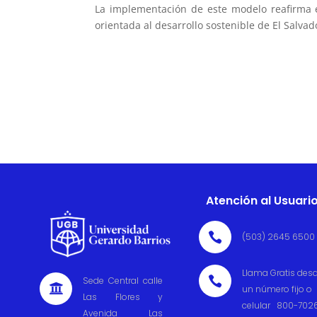
La implementación de este modelo reafirma 
orientada al desarrollo sostenible de El Salvad
Atención al Usuari

(503) 2645 6500
Llama Gratis des

Sede Central calle

un número fijo o
Las Flores y
celular 800-702
Avenida Las