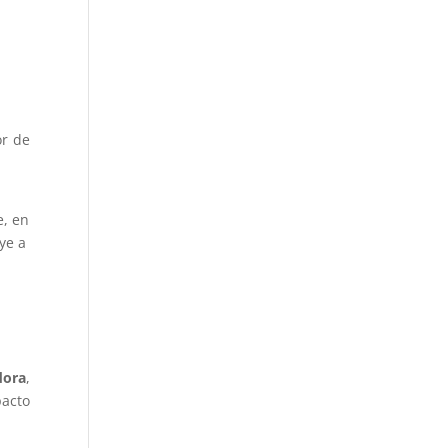
or de
e, en
ye a
dora
,
acto