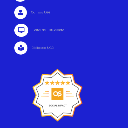

Canvas UGB

Portal del Estudiante

Biblioteca UGB