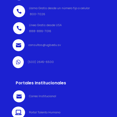
Llama Gratis desde un número fijo o celular

800-7026
Línea Gratis desde USA

888-886-7016

consultas@ugb.edu.sv

(503) 2645-6500
Portales Institucionales

Correo Institucional

Portal Talento Humano