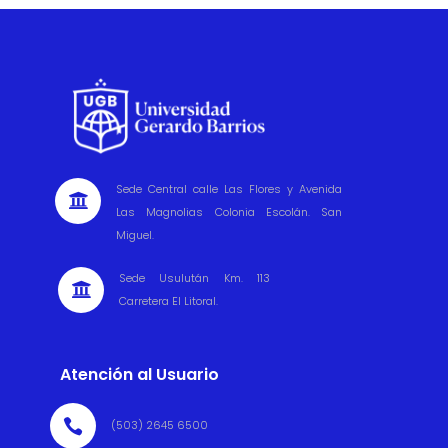
Sede Central calle Las Flores y Avenida

Las Magnolias Colonia Escolán. San
Miguel.
Sede Usulután Km. 113

Carretera El Litoral.
Atención al Usuario

(503) 2645 6500