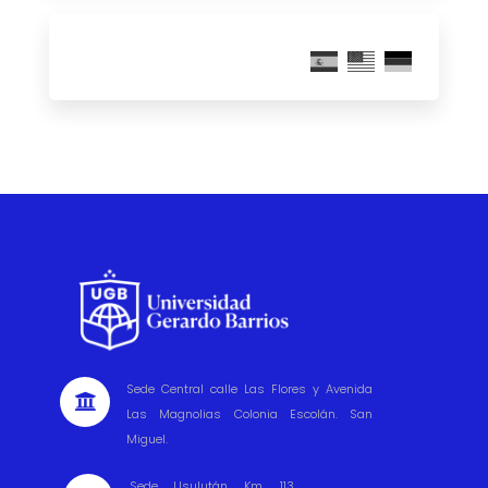
Sede Central calle Las Flores y Avenida

Las Magnolias Colonia Escolán. San
Miguel.
Sede Usulután Km. 113