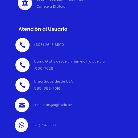

Carretera El Litoral.
Atención al Usuario

(503) 2645 6500
Llama Gratis desde un número fijo o celular

800-7026
Línea Gratis desde USA

888-886-7016

consultas@ugb.edu.sv

(503) 2645-6500