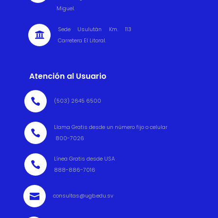
Miguel.
Sede Usulután Km. 113

Carretera El Litoral.
Atención al Usuario

(503) 2645 6500
Llama Gratis desde un número fijo o celular

800-7026
Línea Gratis desde USA

888-886-7016

consultas@ugb.edu.sv