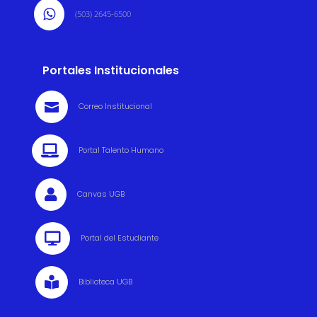

(503) 2645-6500
Portales Institucionales

Correo Institucional

Portal Talento Humano

Canvas UGB

Portal del Estudiante

Biblioteca UGB