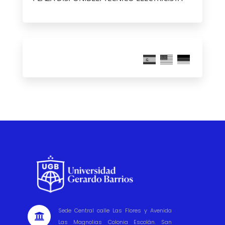
Sede Central calle Las Flores y Avenida

Las Magnolias Colonia Escolán. San